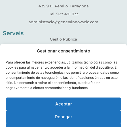
43519 El Perelló, Tarragona
Tel. 977 491 033
administracio@generainnovacio.com
Serveis
Gestió Pública
Igualtat de gènere
Gestionar consentimiento
Informació
Para ofrecer las mejores experiencias, utilizamos tecnologías como las
Política de Privadesa
cookies para almacenar y/o acceder a la información del dispositivo. El
Avís Legal
consentimiento de estas tecnologías nos permitirá procesar datos como
Política de cookies (UE)
el comportamiento de navegación o las identificaciones únicas en este
sitio. No consentir o retirar el consentimiento, puede afectar
Política de qualitat
negativamente a ciertas características y funciones.
Uneix-te al nostre equip
Aceptar
Financiado por la Unión Europea – Next GenerationE
Denegar